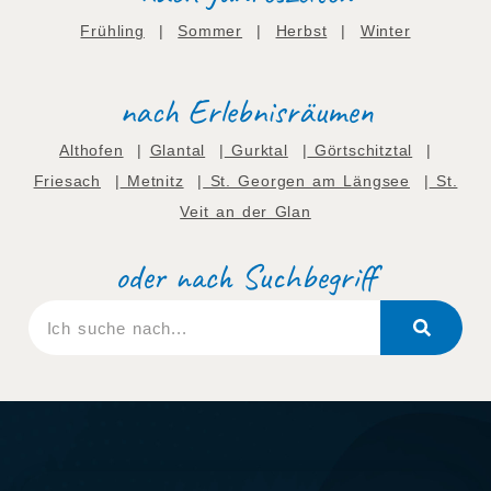
Frühling
|
Sommer
|
Herbst
|
Winter
nach Erlebnisräumen
Althofen
|
Glantal
|
Gurktal
|
Görtschitztal
|
Friesach
|
Metnitz
|
St. Georgen am Längsee
|
St.
Veit an der Glan
oder nach Suchbegriff