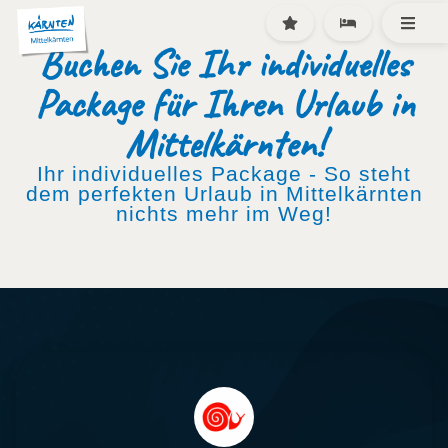
Buchen Sie Ihr individuelles
Package für Ihren Urlaub in
Mittelkärnten!
Ihr individuelles Package - So steht
dem perfekten Urlaub in Mittelkärnten
nichts mehr im Weg!