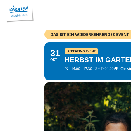
DAS IST EIN WIEDERKEHRENDES EVENT
31
REPEATING EVENT
HERBST IM GARTE
OKT
14:00 - 17:30
(GMT+01:00)
Christ