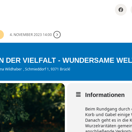
4. NOVEMBER 2023 14:00
N DER VIELFALT - WUNDERSAME WE
ina Wildhaber
, Schmieddorf 1, 9371 Brückl
Informationen
Beim Rundgang durch d
Korb und Gabel einige
Danach geht es in die 
Wurzelraritäten gemein
anschließende Verkostu