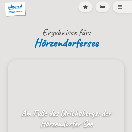
Ergebnisse für:
Hörzendorfersee
Am Fuße des Ulrichsbergs: der
Hörzendorfer See