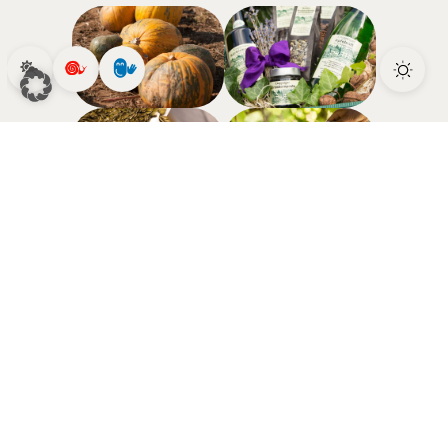
Kürbiskerne lassen sich auch ganz wunderbar
als Pesto oder in einer süß-fruchtigen Variante
als Aufstrich in unseren kulinarischen Alltag
bringen. Man kann sich mit bestem Gewissen
und voller Vorgeschmack auf die Produkte,
Rezepte, Tipps und Vorschläge von Franz und
Manuela Schebath, die Kürbisgenusskenner,