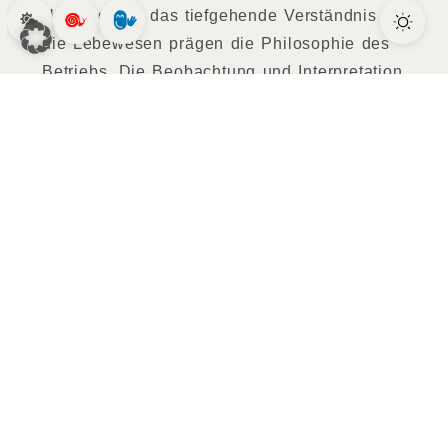
Umgang und das tiefgehende Verständnis für
die Lebewesen prägen die Philosophie des
Betriebs. Die Beobachtung und Interpretation
des Verhaltens der Tiere erfordert ein
wachsames, geschultes Auge, was den
Betrieb besonders macht. Nur wenn die Tiere
wirklich gut versorgt sind, ohne Stress und
mit ausreichend Freiraum, entwickeln sie
sich zu den prachtvollen Geschöpfen, die an
etwa 50 Gastronomiebetriebe und
Privatkunden beliefert werden. Ein
herausragendes Merkmal ist dabei die
garantierte Fangfrische – morgens gefangen
und mittags im Verkauf.
Markus Payr bewahrt stets seinen offenen