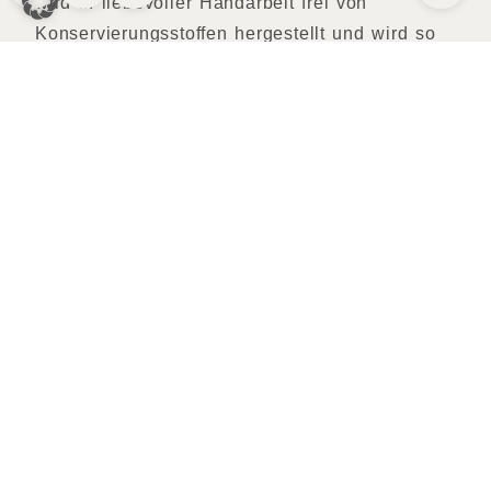
wird in liebevoller Handarbeit frei von
Konservierungsstoffen hergestellt und wird so
zu einem Unikat. Mit jeder Tafel hält man ein
kleines Stück „große Welt“ in seinen Händen
und die kindliche Entdeckerlust überkommt
einen. Das „Stück große Welt“ macht die
Familie Craigher jetzt erlebbar. Die Herstellung
der Köstlichkeiten wird in der eigenen
Craigher-Chocolat-Erlebnismanufaktur
aufbereitet und ist ab Mitte 2017 der
Öffentlichkeit zugänglich. Herkunft, Produktion
und Verarbeitung der Schokolade, der Blick in
die Manufaktur, das Verkosten und das
Weitertragen dieser Faszination für Geschmack,
Tradition und Genuss wirken bereichernd.