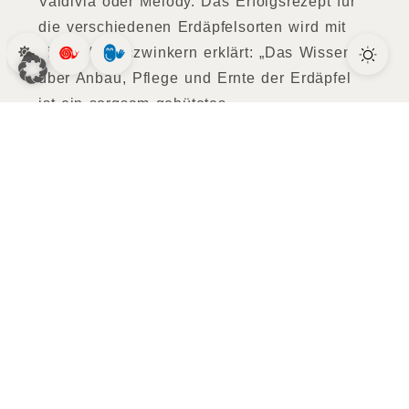
Valdivia oder Melody. Das Erfolgsrezept für
die verschiedenen Erdäpfelsorten wird mit
einem Augenzwinkern erklärt: „Das Wissen
über Anbau, Pflege und Ernte der Erdäpfel
ist ein sorgsam gehütetes
Familiengeheimnis“, schmunzelt Herr Pichler.
Dieses Geheimnis wird seit 1908 von
Generation zu Generation weitergegeben.
Der Erfolg der Erdäpfel wird durch die
Integration von Technik und Fortschritt weiter
gesteigert. Diese Kombination aus
langjähriger Erfahrung und moderner
Technologie hat auch dazu geführt, dass seit
einiger Zeit auch Bio-Gemüsesorten auf den
eigenen Feldern unweit des Hofes angebaut
werden – natürlich auch mit nachhaltigen