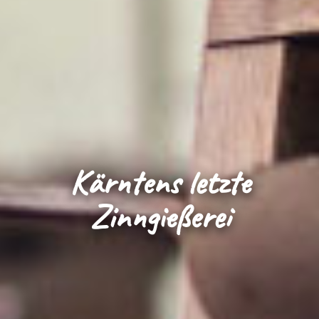
Kärntens letzte
Zinngießerei