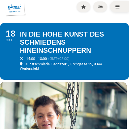
18
IN DIE HOHE KUNST DES
OKT
SCHMIEDENS
HINEINSCHNUPPERN
14:00 - 18:00
(GMT+02:00)
Kunstschmiede Fladnitzer
, Kirchgasse 15, 9344
Weitensfeld