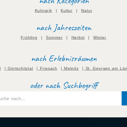
nach Kategorien
Kulinarik
|
Kultur
|
Natur
nach Jahreszeiten
Frühling
|
Sommer
|
Herbst
|
Winter
nach Erlebnisräumen
l
|
Görtschitztal
|
Friesach
|
Metnitz
|
St. Georgen am Lä
oder nach Suchbegriff