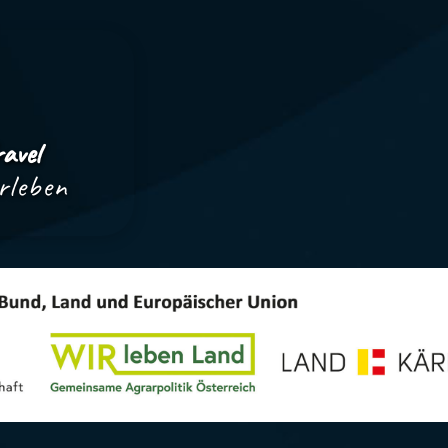
avel
rleben