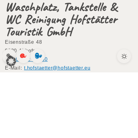
Waschplatz, Tankstelle &
WC Reinigung Hofstätter
Touristik GmbH
Eisenstraße 48
9330 Althofen
Tel.
04262 22380
E-Mail:
t.hofstaetter@hofstaetter.eu
www.hofstaetter.eu
Tankstellen
Tankstellen St.Veit/Glan
OMV Tankstelle