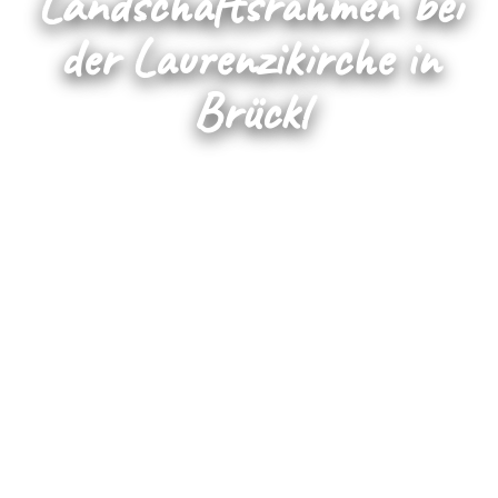
Landschaftsrahmen bei
der Laurenzikirche in
Brückl