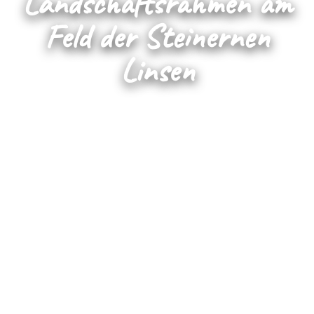
Landschaftsrahmen am
Feld der Steinernen
Linsen