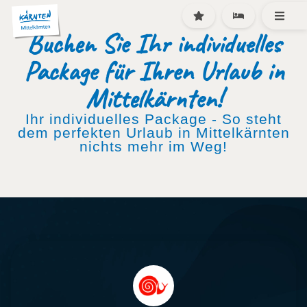
Buchen Sie Ihr individuelles
Package für Ihren Urlaub in
Mittelkärnten!
Ihr individuelles Package - So steht
dem perfekten Urlaub in Mittelkärnten
nichts mehr im Weg!